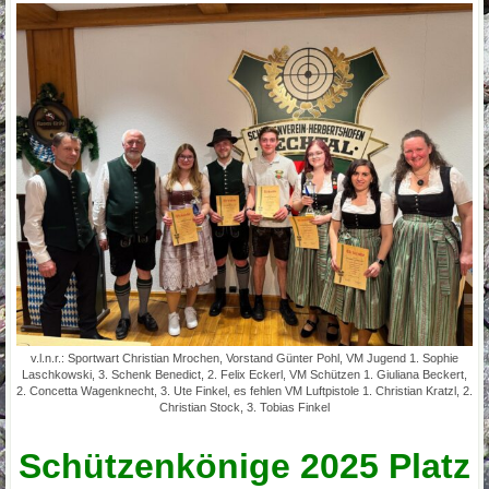
v.l.n.r.: Sportwart Christian Mrochen, Vorstand Günter Pohl, VM Jugend 1. Sophie
Laschkowski, 3. Schenk Benedict, 2. Felix Eckerl, VM Schützen 1. Giuliana Beckert,
2. Concetta Wagenknecht, 3. Ute Finkel, es fehlen VM Luftpistole 1. Christian Kratzl, 2.
Christian Stock, 3. Tobias Finkel
Schützenkönige 2025 Platz