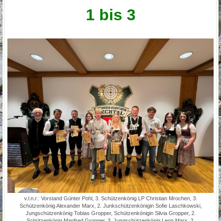
1 bis 3
v.l.n.r.: Vorstand Günter Pohl, 3. Schützenkönig LP Christian Mrochen, 3.
Schützenkönig Alexander Marx, 2. Junkschützenkönigin Sofie Laschkowski,
Jungschützenkönig Tobias Gropper, Schützenkönigin Silvia Gropper, 2.
Schützenkönig Manfred Gropper, 3. Jungschützenkönig Leon Marx, 2.