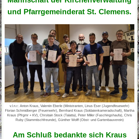
und Pfarrgemeinderat St. Clemens.
v.l.n.r.: Anton Kraus, Valentin Eberle (Ministranten, Linus Eser (Jugendfeuewehr)
Florian Schmidberger (Feuerwehr), Bernhard Kraus (Soldatenkameradschaft), Martha
Kraus (Pfrgmr + KV), Chrsitain Stock (Talatta), Peter Miller (Faschingshaufa), Chris
Ruby (Stammtischfreunde), Günther Wolff (Obst- und Gartenbauverein)
Am Schluß bedankte sich Kraus