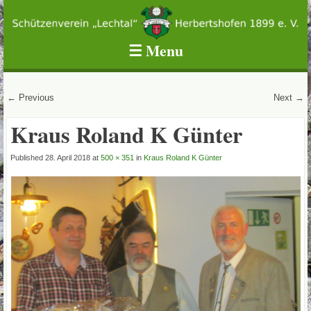
Schützenverein Lechtal Herbertshofen 1899 e.V.
☰
Menu
Skip to content
← Previous
Next →
Kraus Roland K Günter
Published
28. April 2018
at
500 × 351
in
Kraus Roland K Günter