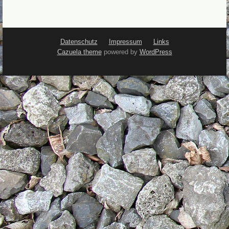
Datenschutz
Impressum
Links
Cazuela theme
powered by
WordPress