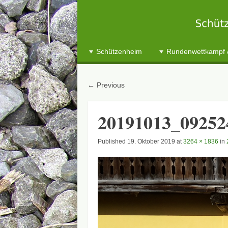
Schützenverein Lechtal Herbertshofen 1
☰
Menu
Schützenheim
Rundenwettkampf 
Skip to content
← Previous
20191013_09252
Published
19. Oktober 2019
at
3264 × 1836
in