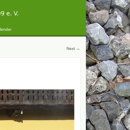
lender
Next →