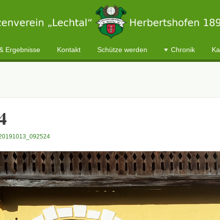
899 e.V.
& Ergebnisse
Kontakt
Schütze werden
Chronik
Ka
4
20191013_092524